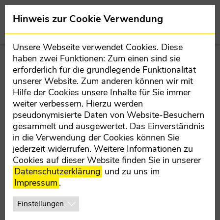
Direkt zur Hauptnavigation springen
Direkt zum Inhalt springen
Team
Hinweis zur Cookie Verwendung
BEZIRKSPARTEIVORSTAND
Unsere Webseite verwendet Cookies. Diese
wels-land.oevp.at
Ihr Anliegen
haben zwei Funktionen: Zum einen sind sie
MANDATARE
erforderlich für die grundlegende Funktionalität
unserer Website. Zum anderen können wir mit
TEILORGANISATIONEN
IHR ANLIEGEN
Hilfe der Cookies unsere Inhalte für Sie immer
weiter verbessern. Hierzu werden
BEZIRKSBÜRO
pseudonymisierte Daten von Website-Besuchern
gesammelt und ausgewertet. Das Einverständnis
Vorname
*
in die Verwendung der Cookies können Sie
jederzeit widerrufen. Weitere Informationen zu
Cookies auf dieser Website finden Sie in unserer
Datenschutzerklärung
und zu uns im
Nachname
*
Impressum
.
Einstellungen
E-Mail
*